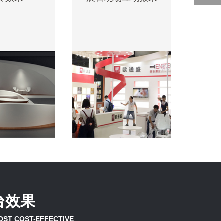
台效果
OST COST-EFFECTIVE