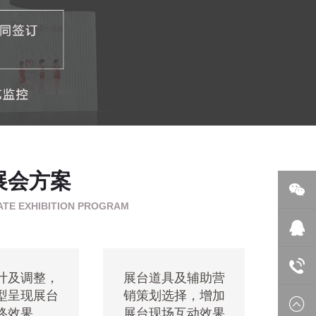
展会方案
ATE EXHIBITION PROGRAM
微信
在线
计及调整，
展台道具及辅助营
型呈现展台
销策划选择，增加
18688
终效果
展台现场互动效果