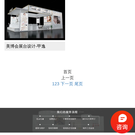
美博会展台设计-甲逸
首页
上一页
1
2
3
下一页
尾页