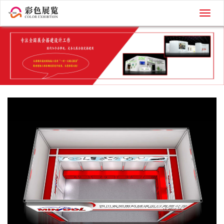
切
换
导
航