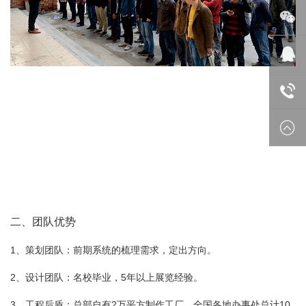
微信
在线
18688
二、团队优势
1、策划团队：前期系统的梳理需求，定出方向。
2、设计团队：名校毕业，5年以上展览经验。
3、工程后盾：总部自有2万平方制作工厂，全国各地办事处总计10