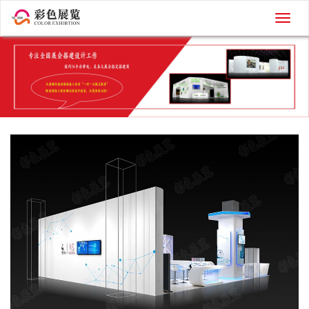
切
换
导
航