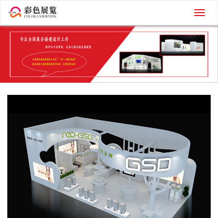
切
换
导
航