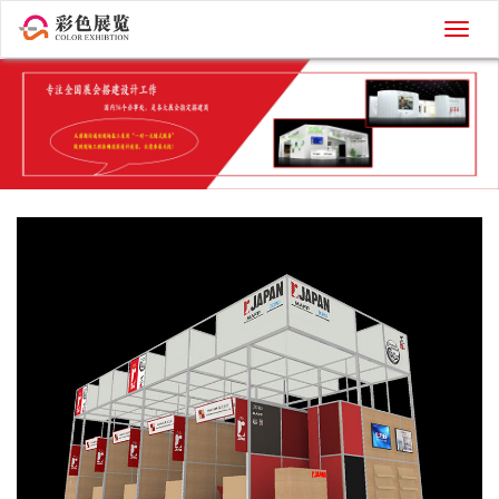
切
换
导
航