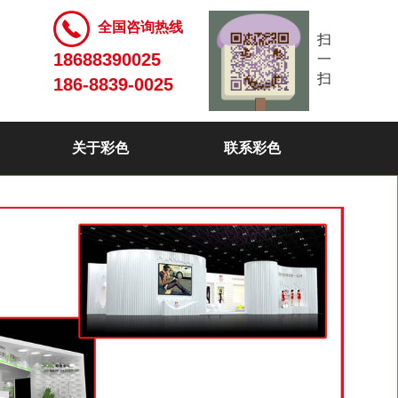
全国咨询热线
扫
18688390025
一
扫
186-8839-0025
关于彩色
联系彩色