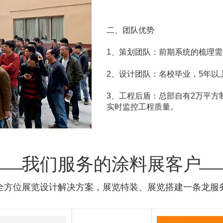
二、团队优势
1、策划团队：前期系统的梳理
2、设计团队：名校毕业，5年以
3、工程后盾：总部自有2万平方
实时监控工程质量。
我们服务的涂料展客户
全方位展览设计解决方案，展览特装、展览搭建一条龙服