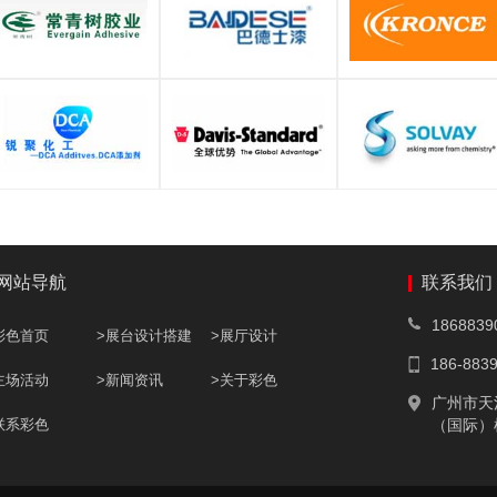
网站导航
联系我们
1868839
彩色首页
>展台设计搭建
>展厅设计
186-883
主场活动
>新闻资讯
>关于彩色
广州市天
联系彩色
（国际）