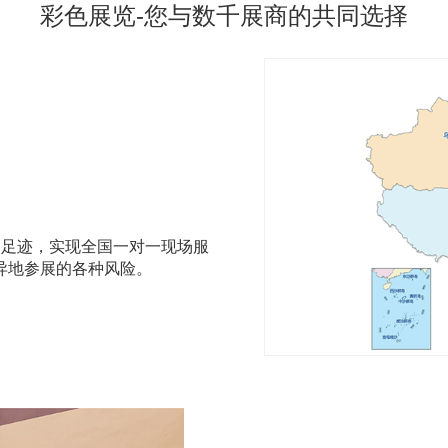
彩色展览-您与数千展商的共同选择
的足迹，实现全国一对一现场服
异地参展的各种风险。