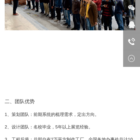
微信
在线
18688
二、团队优势
1、策划团队：前期系统的梳理需求，定出方向。
2、设计团队：名校毕业，5年以上展览经验。
3、工程后盾：总部自有2万平方制作工厂，全国各地办事处总计10