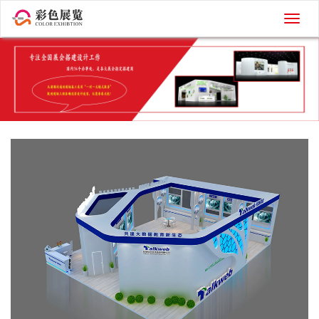
切
换
导
航