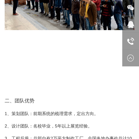
微信
在线
18688
二、团队优势
1、策划团队：前期系统的梳理需求，定出方向。
2、设计团队：名校毕业，5年以上展览经验。
3、工程后盾：总部自有2万平方制作工厂，全国各地办事处总计10