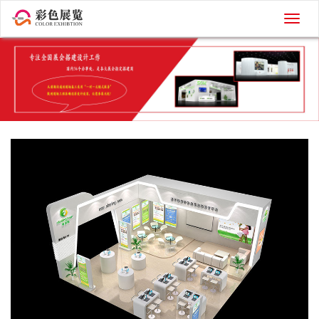
切
换
导
航